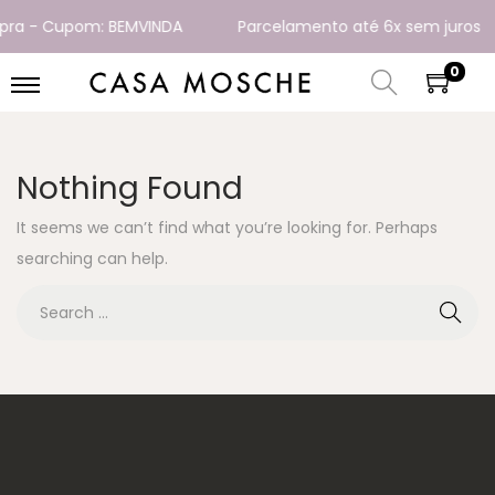
pra - Cupom: BEMVINDA
Parcelamento até 6x sem juros
0
Nothing Found
It seems we can’t find what you’re looking for. Perhaps
searching can help.