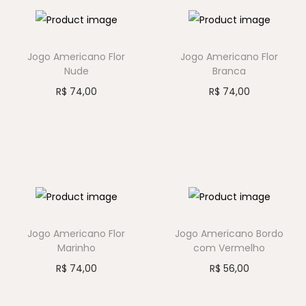
Jogo Americano Flor
Jogo Americano Flor
Nude
Branca
R$
74,00
R$
74,00
Jogo Americano Flor
Jogo Americano Bordo
Marinho
com Vermelho
R$
74,00
R$
56,00