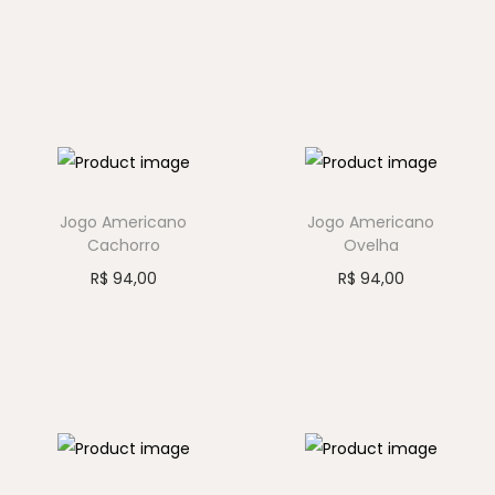
Jogo Americano
Jogo Americano
Cachorro
Ovelha
R$
94,00
R$
94,00