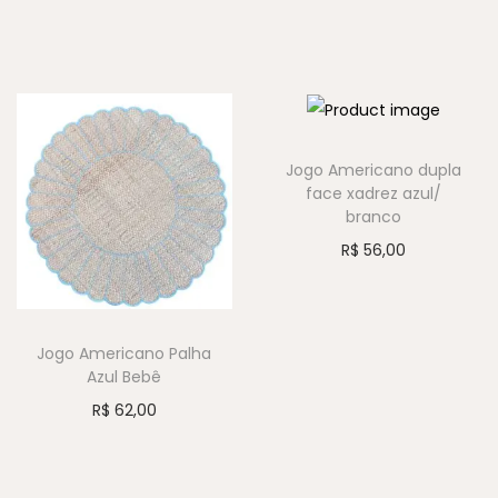
Jogo Americano dupla
face xadrez azul/
branco
R$
56,00
Jogo Americano Palha
Azul Bebê
R$
62,00