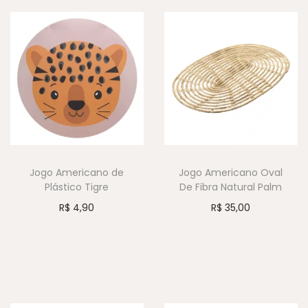
Jogo Americano de
Jogo Americano Oval
Plástico Tigre
De Fibra Natural Palm
R$
4,90
R$
35,00