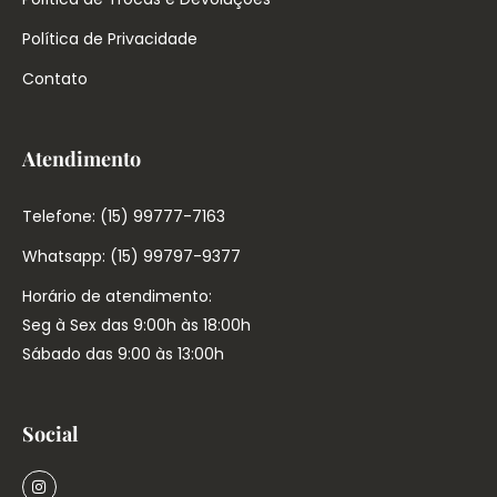
Política de Privacidade
Contato
Atendimento
Telefone: (15) 99777-7163
Whatsapp: (15) 99797-9377
Horário de atendimento:
Seg à Sex das 9:00h às 18:00h
Sábado das 9:00 às 13:00h
Social