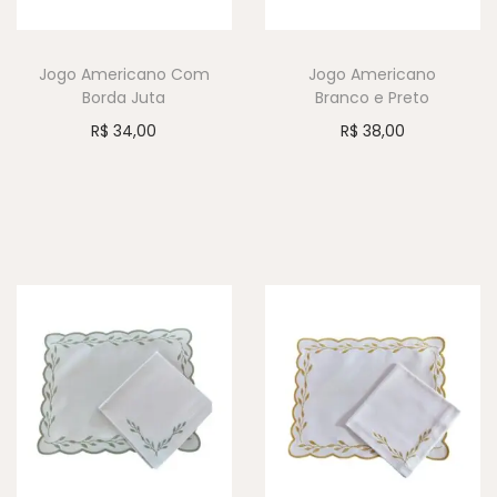
Jogo Americano Com
Jogo Americano
Borda Juta
Branco e Preto
R$
34,00
R$
38,00