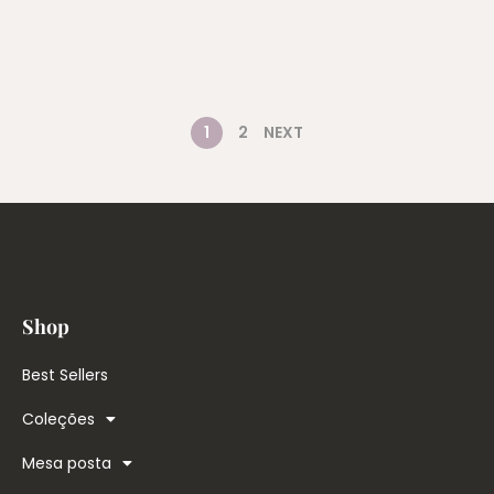
1
2
NEXT
Shop
Best Sellers
Coleções
Mesa posta