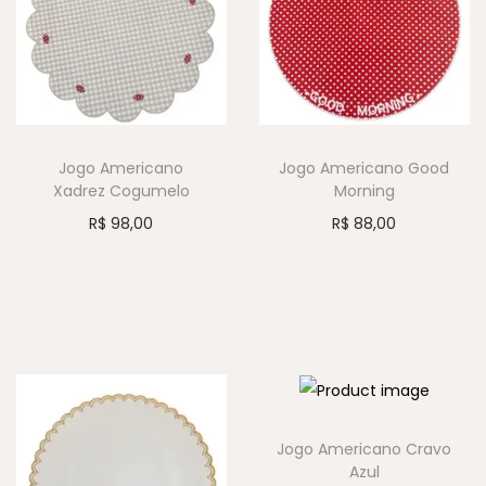
Jogo Americano
Jogo Americano Good
Xadrez Cogumelo
Morning
R$
98,00
R$
88,00
Jogo Americano Cravo
Azul