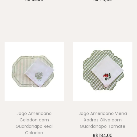
Jogo Americano
Jogo Americano Viena
Celadon com
Xadrez Oliva com
Guardanapo Real
Guardanapo Tomate
Celadon
R$
184,00