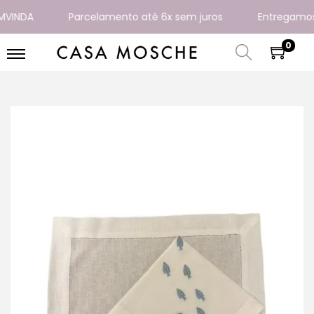
INDA
Parcelamento até 6x sem juros
Entregamos par
0