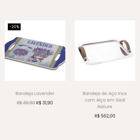
-20%
Bandeja Lavender
Bandeja de Aço Inox
com Alça em Sisal
R$
39,90
R$
31,90
Nature
R$
562,00