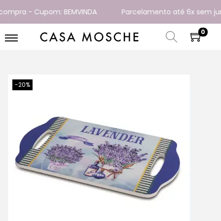
ompra - Cupom: BEMVINDA
Parcelamento até 6x sem juros
0
-20%