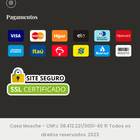
Pagamentos
Casa Mosche – CNPJ: 38.412.221/0001-40 © Todos os
direitos reservados. 2023