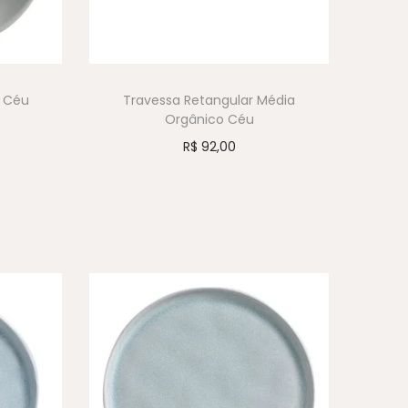
o Céu
Travessa Retangular Média
Orgânico Céu
R$
92,00