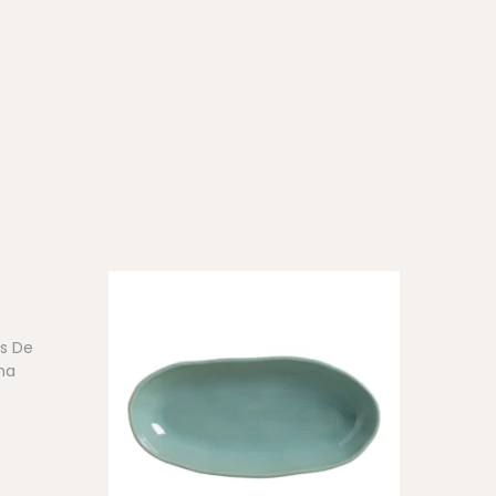
s De
ma