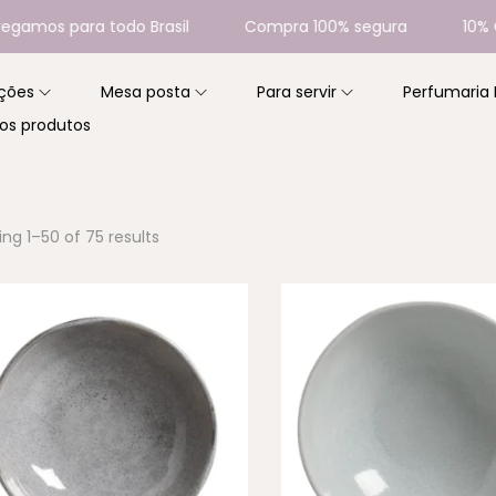
ara todo Brasil
Compra 100% segura
10% Cashbac
ções
Mesa posta
Para servir
Perfumaria
os produtos
ing
1
–
50
of 75 results