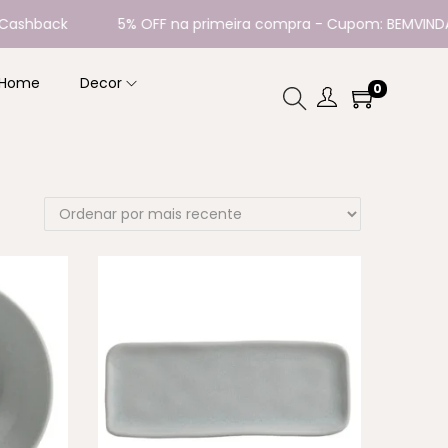
k
5% OFF na primeira compra - Cupom: BEMVINDA
P
 Home
Decor
0