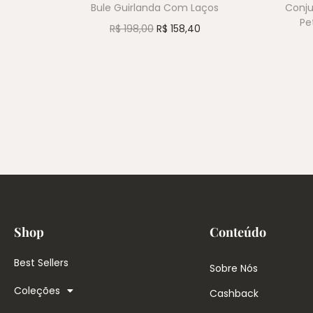
Bule Guirlanda Com Laços
Conju
Pe
R$
198,00
R$
158,40
Shop
Conteúdo
Best Sellers
Sobre Nós
Coleções
Cashback