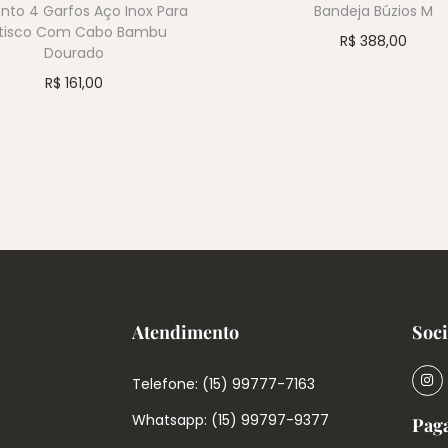
nto 4 Garfos Aço Inox Para
Bandeja Búzios M
tisco Com Cabo Bambu
R$
388,00
Dourado
R$
161,00
Atendimento
Soci
Telefone: (15) 99777-7163
Whatsapp: (15) 99797-9377
Pag