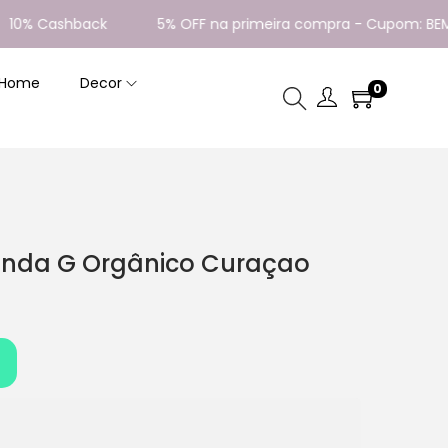
 Cashback
5% OFF na primeira compra - Cupom: BEMVIND
 Home
Decor
0
unda G Orgânico Curaçao