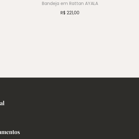
Bandeja em Rattan AYALA
R$
221,00
al
amentos