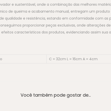
novador e sustentável, onde a combinação das melhores matéria
único de queima e acabamento manual, entregam um produto 
de qualidade e resistência, estando em conformidade com as p
conseguimos proporcionar peças exclusivas, onde alterações de
 efeitos característicos dos produtos, evidenciando assim sua o
to
C = 32cm L = 16cm A = 4cm
Você também pode gostar de…