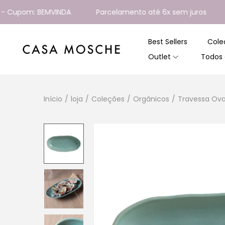
pom: BEMVINDA
Parcelamento até 6x sem juros
Ent
Best Sellers
Cole
Outlet
Todos 
Início
/
loja
/
Coleções
/
Orgânicos
/
Travessa Ova