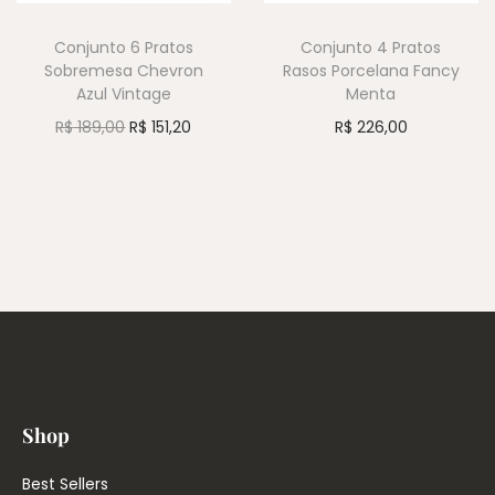
Conjunto 6 Pratos
Conjunto 4 Pratos
Sobremesa Chevron
Rasos Porcelana Fancy
Azul Vintage
Menta
R$
189,00
R$
151,20
R$
226,00
Shop
Best Sellers