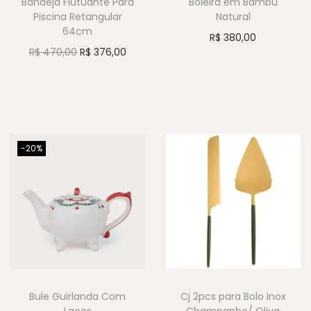
Bandeja Flutuante Para
Boleira em Bambu
Piscina Retangular
Natural
64cm
R$
380,00
R$
470,00
R$
376,00
-20%
Bule Guirlanda Com
Cj 2pcs para Bolo Inox
Laços
Champanhe/ Oliva