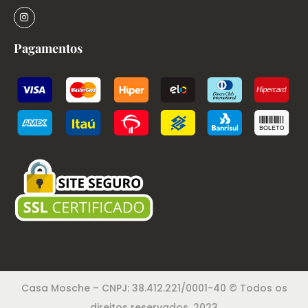
Pagamentos
Casa Mosche – CNPJ: 38.412.221/0001-40 © Todos os
direitos reservados. 2023