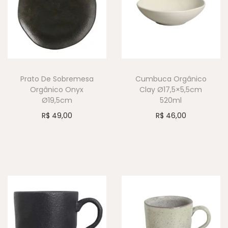
Prato De Sobremesa
Cumbuca Orgânico
Orgânico Onyx
Clay Ø17,5×5,5cm
Ø19,5cm
520ml
R$
49,00
R$
46,00