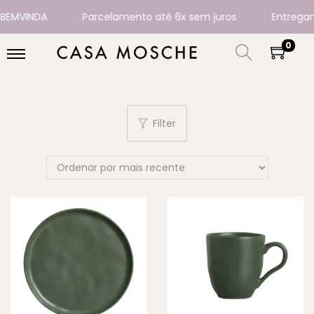
A
Parcelamento até 6x sem juros
Entregamos para 
0
Filter