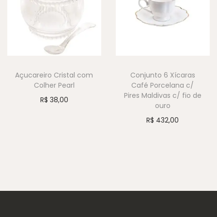
Açucareiro Cristal com
Conjunto 6 Xícaras
Colher Pearl
Café Porcelana c/
Pires Maldivas c/ fio de
R$
38,00
ouro
R$
432,00