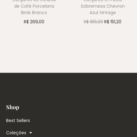
de Café Porcelana
Sobremesa Chevron
Birds Branco
Azul Vintage
R$
269,00
R$
189,00
R$
151,20
Shop
Best Sellers
Coleções