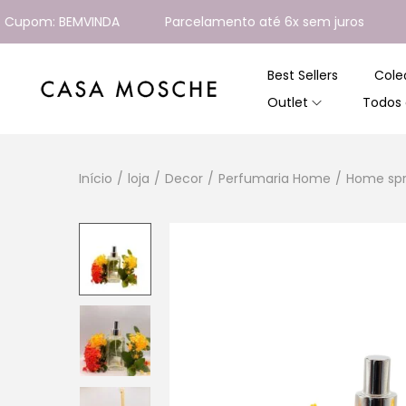
pom: BEMVINDA
Parcelamento até 6x sem juros
Ent
Best Sellers
Cole
Outlet
Todos 
Início
/
loja
/
Decor
/
Perfumaria Home
/
Home spr