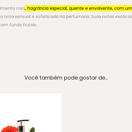
pimenta rosa
, fragrância especial, quente e envolvente, com um
 nota sensual e sofisticada na perfumaria.
Suas notas exótica
om fundo frutais.
Você também pode gostar de…