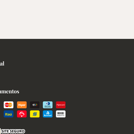
al
amentos