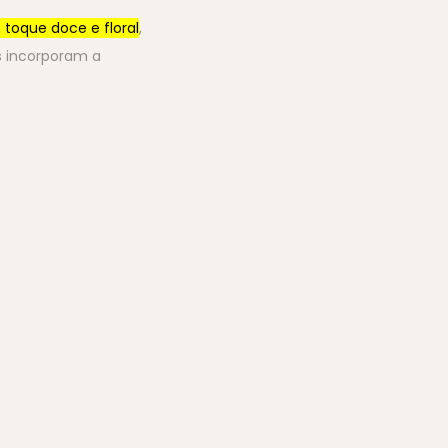
 toque doce e floral
,
s incorporam a