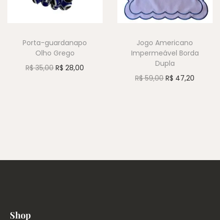
Porta-guardanapo
Jogo Americano
Olho Grego
Impermeável Borda
Dupla
R$
35,00
R$
28,00
R$
59,00
R$
47,20
Shop