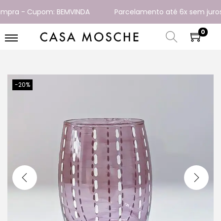
pra - Cupom: BEMVINDA
Parcelamento até 6x sem juros
0
-20%