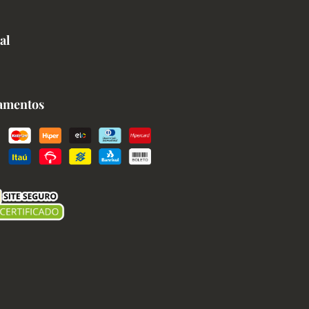
al
amentos