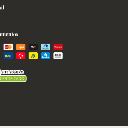
al
amentos