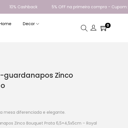
10% Cashback
5% OFF na primeira compra - Cupom: BEM
 Home
Decor
0
a-guardanapos Zinco
do
a mesa diferenciada e elegante.
anapos Zinco Bouquet Prata 6,5×4,5x5cm – Royal