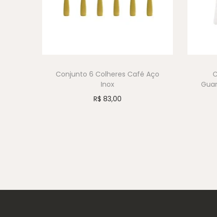
Conjunto 6 Colheres Café Aço
C
Inox
Guar
R$
83,00