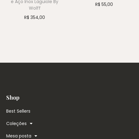
e Aço Inox Laguiole By
R$
55,00
Wolff
R$
354,00
Shop
Best Sellers
Coleções
Mesa posta