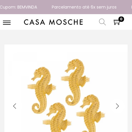
pom: BEMVINDA
Parcelamento até 6x sem juros
Ent
0