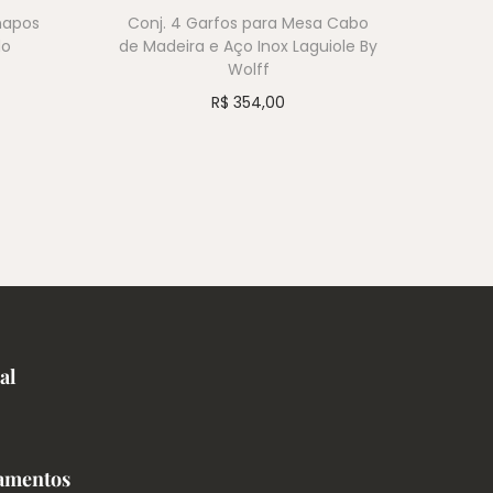
napos
Conj. 4 Garfos para Mesa Cabo
do
de Madeira e Aço Inox Laguiole By
Wolff
R$
354,00
al
amentos