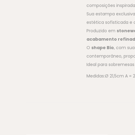
composições inspirada
Sua estampa exclusiva
estética sofisticada e
Produzido em
stonewa
acabamento refina
O
shape Bio
, com suas
contemporâneo, propor
Ideal para sobremesas
Medidas:Ø 21,5cm A =