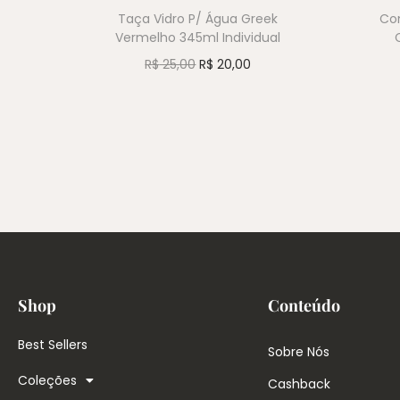
Taça Vidro P/ Água Greek
Con
Vermelho 345ml Individual
R$
25,00
R$
20,00
Shop
Conteúdo
Best Sellers
Sobre Nós
Coleções
Cashback