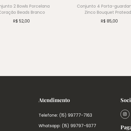
junto 2 Bowls Porcelana
Conjunto 4 Porta-guarda
Coração Beads Branco
Zinco Bouquet Pratea
R$
52,00
R$
85,00
Atendimento
Soci
Telefone: (15) 99777-7163
Whatsapp: (15) 99797-9377
Pag