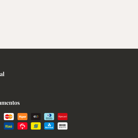
al
amentos