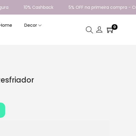
10% Cashback
5% OFF na primeira compra - Cupom
 Home
Decor
0
Resfriador