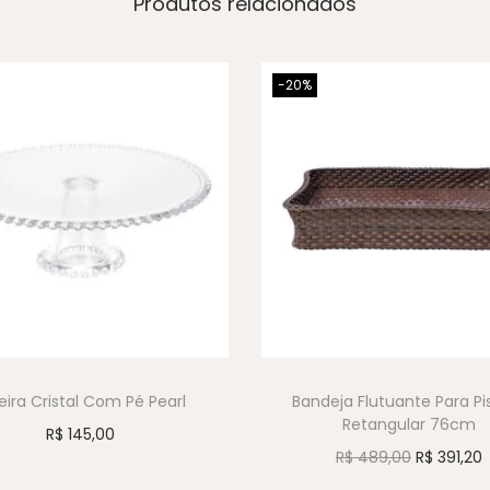
Produtos relacionados
-20%
eira Cristal Com Pé Pearl
Bandeja Flutuante Para Pi
Retangular 76cm
R$
145,00
R$
489,00
R$
391,20