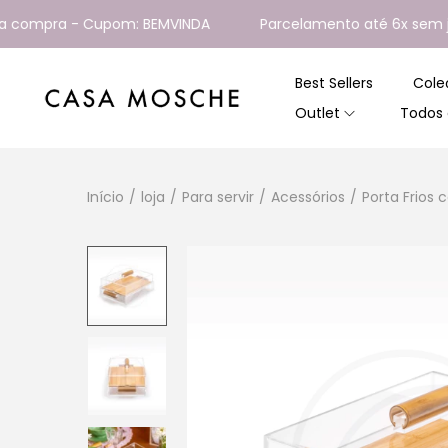
mpra - Cupom: BEMVINDA
Parcelamento até 6x sem juros
Best Sellers
Cole
Outlet
Todos 
Início
/
loja
/
Para servir
/
Acessórios
/
Porta Frios 