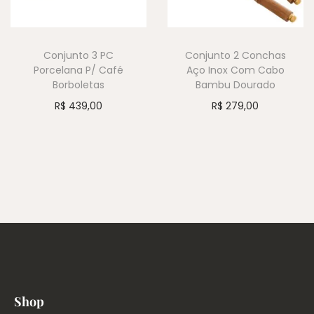
Conjunto 3 PC
Conjunto 2 Conchas
Porcelana P/ Café
Aço Inox Com Cabo
Borboletas
Bambu Dourado
R$
439,00
R$
279,00
Shop