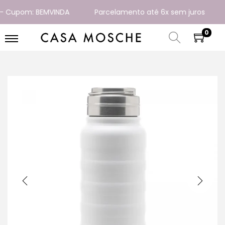
 Cupom: BEMVINDA
Parcelamento até 6x sem juros
E
0