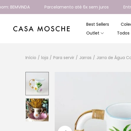
 BEMVINDA
Parcelamento até 6x sem juros
Entregam
Best Sellers
Cole
Outlet
Todos 
Início
/
loja
/
Para servir
/
Jarras
/
Jarra de Água C