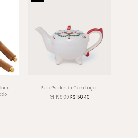
Inox
Bule Guirlanda Com Laços
ado
R$
198,00
R$
158,40