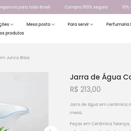
os para todo Brasil
Compra 100% segura
10% Cas
ções
Mesa posta
Para servir
Perfumaria
os produtos
om Junco Brisa
Jarra de Água C
R$
213,00
Jarra de água em cerâmica na 
mesa.
Peças em Cerâmica faiança, 1