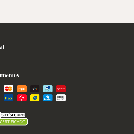
al
amentos