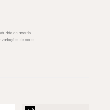
roduzida de acordo
r variações de cores
-20%