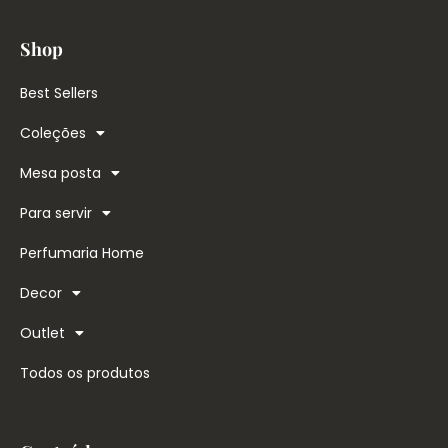
d
Shop
e
2
Best Sellers
0
2
Coleções
4
Mesa posta
Para servir
Perfumaria Home
Decor
Outlet
Todos os produtos