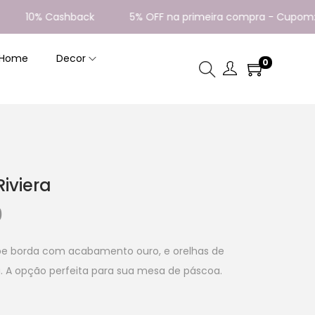
10% Cashback
5% OFF na primeira compra - Cupom: BE
 Home
Decor
0
iviera
0
be borda com acabamento ouro, e orelhas de
a. A opção perfeita para sua mesa de páscoa.