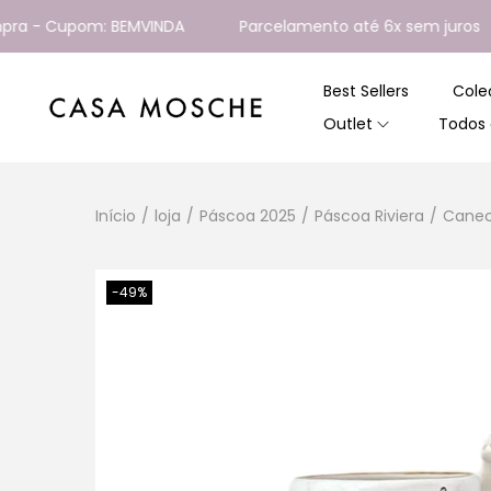
 - Cupom: BEMVINDA
Parcelamento até 6x sem juros
Best Sellers
Cole
Outlet
Todos 
Início
/
loja
/
Páscoa 2025
/
Páscoa Riviera
/
Canec
-49%