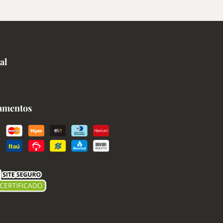
al
amentos