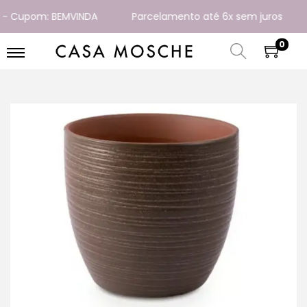
 Cupom: BEMVINDA
Parcelamento até 6x sem juros
0