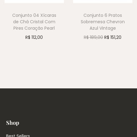
Conjunto 04 Xícaras
Conjunto 6 Pratos
de Chá Cristal Com
Sobremesa Chevron
Pires Coração Pearl
Azul Vintage
R$
112,00
R$
189,00
R$
151,20
Shop
Best Sellers