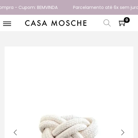
mpra - Cupom: BEMVINDA
Parcelamento até 6x sem juros
0