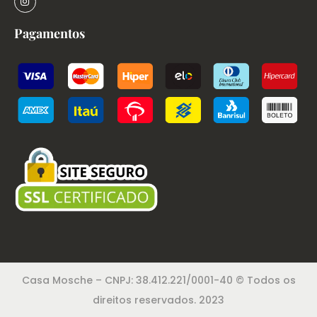
Pagamentos
Casa Mosche – CNPJ: 38.412.221/0001-40 © Todos os
direitos reservados. 2023