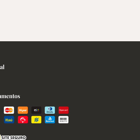
al
amentos