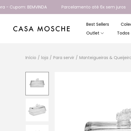
 Cupom: BEMVINDA
Parcelamento até 6x sem juros
Best Sellers
Cole
Outlet
Todos 
Início
/
loja
/
Para servir
/
Manteigueiras & Queijeir