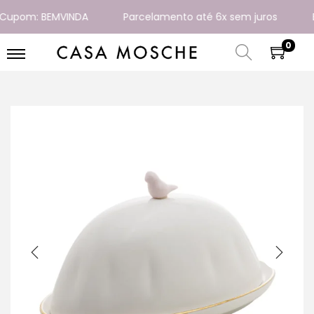
upom: BEMVINDA
Parcelamento até 6x sem juros
Ent
0