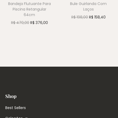
Bandeja Flutuante Para
Bule Guirlanda Com
Piscina Retangular
Laços
64cm
R$
198,00
R$
158,40
R$
470,00
R$
376,00
Shop
Best Sellers