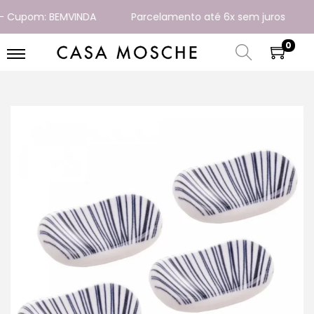
Cupom: BEMVINDA
Parcelamento até 6x sem juros
E
0